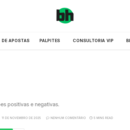
 DE APOSTAS
PALPITES
CONSULTORIA VIP
B
s positivas e negativas.
11 DE NOVEMBRO DE 2025
NENHUM COMENTÁRIO
5 MINS READ