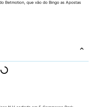
 do Betmotion, que vão do Bingo as Apostas