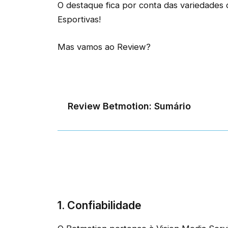
O destaque fica por conta das variedades
Esportivas!
Mas vamos ao Review?
Review Betmotion: Sumário
1. Confiabilidade