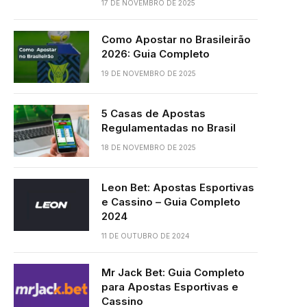
17 DE NOVEMBRO DE 2025
Como Apostar no Brasileirão
2026: Guia Completo
19 DE NOVEMBRO DE 2025
5 Casas de Apostas
Regulamentadas no Brasil
18 DE NOVEMBRO DE 2025
Leon Bet: Apostas Esportivas
e Cassino – Guia Completo
2024
11 DE OUTUBRO DE 2024
Mr Jack Bet: Guia Completo
para Apostas Esportivas e
Cassino