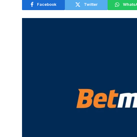
Facebook
Twitter
Whats