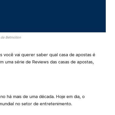
 da Betmotion
s você vai querer saber qual casa de apostas é
com uma série de Reviews das casas de apostas,
o há mais de uma década. Hoje em dia, o
mundial no setor de entretenimento.