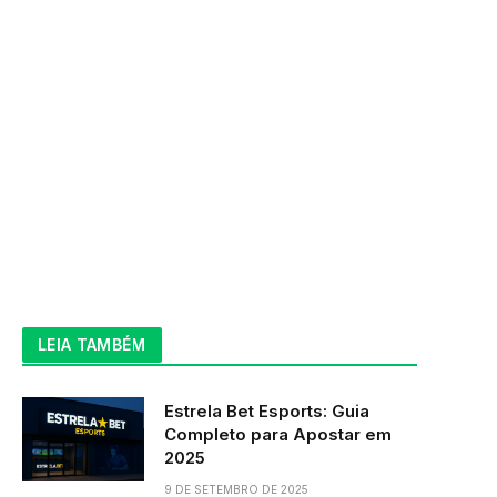
LEIA TAMBÉM
Estrela Bet Esports: Guia
Completo para Apostar em
2025
9 DE SETEMBRO DE 2025