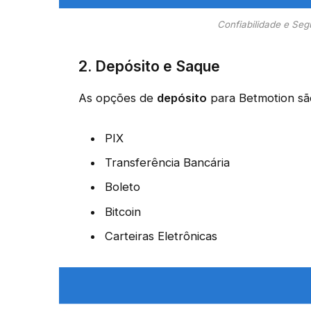
Confiabilidade e Se
2. Depósito e Saque
As opções de
depósito
para Betmotion sã
PIX
Transferência Bancária
Boleto
Bitcoin
Carteiras Eletrônicas