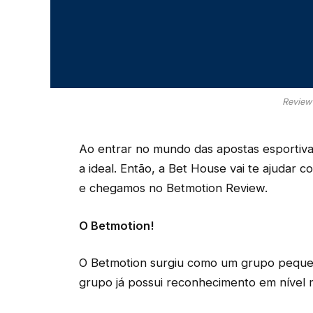
Review
Ao entrar no mundo das apostas esportiva
a ideal. Então, a Bet House vai te ajudar 
e chegamos no Betmotion Review.
O Betmotion!
O Betmotion surgiu como um grupo pequen
grupo já possui reconhecimento em nível 