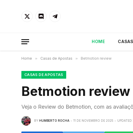
X
Discord
Telegram
(Twitter)
HOME
CASAS
Home
»
Casas de Apostas
»
Betmotion review
CASAS DE APOSTAS
Betmotion review
Veja o Review do Betmotion, com as avaliaçõe
BY
HUMBERTO ROCHA
11 DE NOVEMBRO DE 2025
UPDATED: