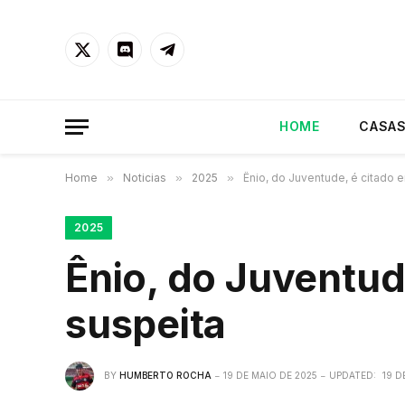
X
Discord
Telegram
(Twitter)
HOME
CASAS
Home
»
Noticias
»
2025
»
Ênio, do Juventude, é citado e
2025
Ênio, do Juventud
suspeita
BY
HUMBERTO ROCHA
19 DE MAIO DE 2025
UPDATED:
19 D