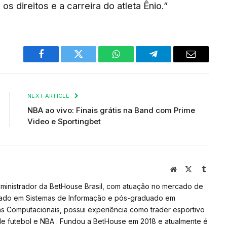
os direitos e a carreira do atleta Ênio.”
Facebook
Twitter
WhatsApp
Telegram
Email
NEXT ARTICLE
NBA ao vivo: Finais grátis na Band com Prime
Video e Sportingbet
Website
X
Tumbl
(Twitter)
dministrador da BetHouse Brasil, com atuação no mercado de
uado em Sistemas de Informação e pós-graduado em
s Computacionais, possui experiência como trader esportivo
de futebol e NBA . Fundou a BetHouse em 2018 e atualmente é