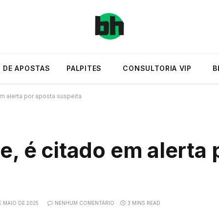
 DE APOSTAS
PALPITES
CONSULTORIA VIP
B
m alerta por aposta suspeita
e, é citado em alerta 
E MAIO DE 2025
NENHUM COMENTÁRIO
3 MINS READ