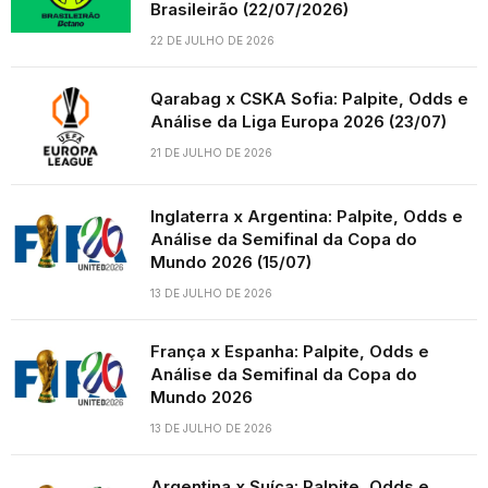
Brasileirão (22/07/2026)
22 DE JULHO DE 2026
Qarabag x CSKA Sofia: Palpite, Odds e
Análise da Liga Europa 2026 (23/07)
21 DE JULHO DE 2026
Inglaterra x Argentina: Palpite, Odds e
Análise da Semifinal da Copa do
Mundo 2026 (15/07)
13 DE JULHO DE 2026
França x Espanha: Palpite, Odds e
Análise da Semifinal da Copa do
Mundo 2026
13 DE JULHO DE 2026
Argentina x Suíça: Palpite, Odds e