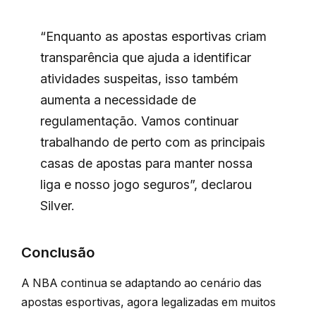
“Enquanto as apostas esportivas criam
transparência que ajuda a identificar
atividades suspeitas, isso também
aumenta a necessidade de
regulamentação. Vamos continuar
trabalhando de perto com as principais
casas de apostas para manter nossa
liga e nosso jogo seguros”, declarou
Silver.
Conclusão
A NBA continua se adaptando ao cenário das
apostas esportivas, agora legalizadas em muitos