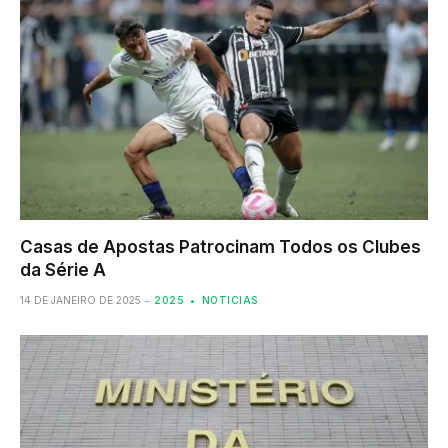
Casas de Apostas Patrocinam Todos os Clubes
da Série A
14 DE JANEIRO DE 2025
2025
NOTICIAS