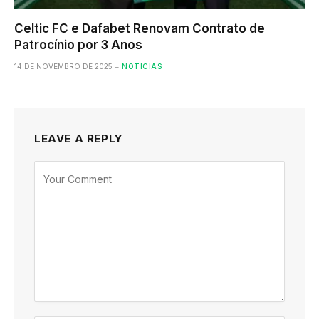
Celtic FC e Dafabet Renovam Contrato de
Patrocínio por 3 Anos
14 DE NOVEMBRO DE 2025
NOTICIAS
LEAVE A REPLY