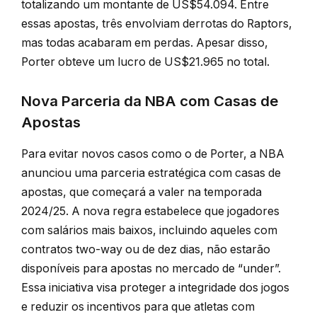
totalizando um montante de US$54.094. Entre
essas apostas, três envolviam derrotas do Raptors,
mas todas acabaram em perdas. Apesar disso,
Porter obteve um lucro de US$21.965 no total.
Nova Parceria da NBA com Casas de
Apostas
Para evitar novos casos como o de Porter, a NBA
anunciou uma parceria estratégica com casas de
apostas, que começará a valer na temporada
2024/25. A nova regra estabelece que jogadores
com salários mais baixos, incluindo aqueles com
contratos two-way ou de dez dias, não estarão
disponíveis para apostas no mercado de “under”.
Essa iniciativa visa proteger a integridade dos jogos
e reduzir os incentivos para que atletas com