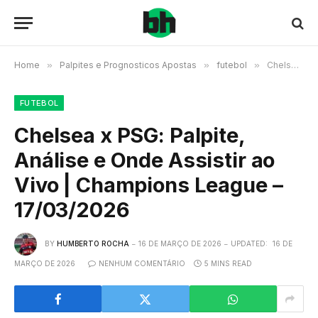
Home
»
Palpites e Prognosticos Apostas
»
futebol
»
Chelsea x PSG: Palpite, Análise e Onde Assistir ao Vivo | Champions League – 17/03/2026
FUTEBOL
Chelsea x PSG: Palpite,
Análise e Onde Assistir ao
Vivo | Champions League –
17/03/2026
BY
HUMBERTO ROCHA
16 DE MARÇO DE 2026
UPDATED:
16 DE
MARÇO DE 2026
NENHUM COMENTÁRIO
5 MINS READ