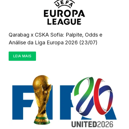
Qarabag x CSKA Sofia: Palpite, Odds e
Análise da Liga Europa 2026 (23/07)
LEIA MAIS