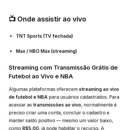
📺
Onde assistir ao vivo
TNT Sports (TV fechada)
Max / HBO Max (streaming)
Streaming com Transmissão Grátis de
Futebol ao Vivo e NBA
Algumas plataformas oferecem
streaming ao vivo
de futebol e NBA
para usuários cadastrados. Para
acessar as
transmissões ao vivo
, normalmente é
preciso criar uma conta, concluir o cadastro e
manter saldo positivo — mesmo um valor baixo,
como
R$5,00
, já pode habilitar o recurso. A