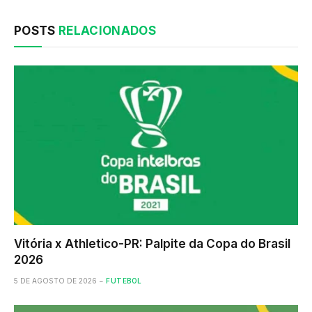
POSTS
RELACIONADOS
Vitória x Athletico-PR: Palpite da Copa do Brasil
2026
5 DE AGOSTO DE 2026
FUTEBOL