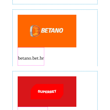
betano.bet.br