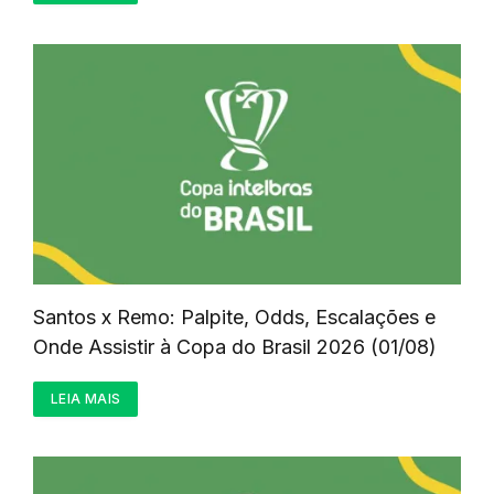
Santos x Remo: Palpite, Odds, Escalações e
Onde Assistir à Copa do Brasil 2026 (01/08)
LEIA MAIS