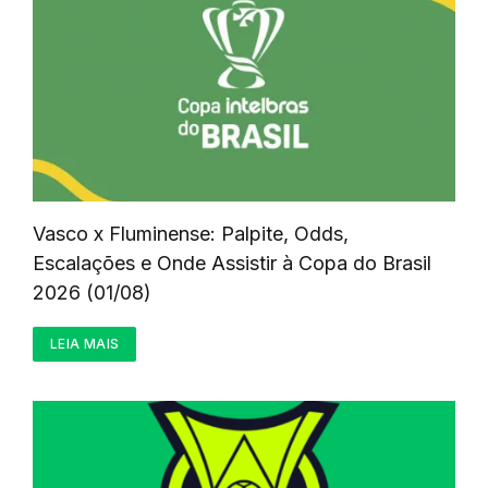
Vasco x Fluminense: Palpite, Odds,
Escalações e Onde Assistir à Copa do Brasil
2026 (01/08)
LEIA MAIS