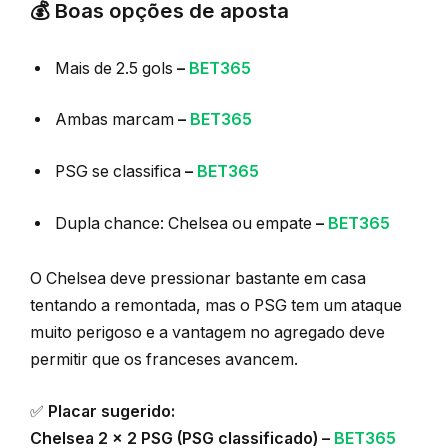
💰 Boas opções de aposta
Mais de 2.5 gols
–
BET365
Ambas marcam
–
BET365
PSG se classifica
–
BET365
Dupla chance: Chelsea ou empate
–
BET365
O Chelsea deve pressionar bastante em casa
tentando a remontada, mas o PSG tem um ataque
muito perigoso e a vantagem no agregado deve
permitir que os franceses avancem.
✅
Placar sugerido:
Chelsea 2 x 2 PSG (PSG classificado)
–
BET365