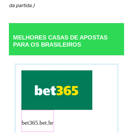
da partida.)
MELHORES CASAS DE APOSTAS
PARA OS BRASILEIROS
bet365.bet.br