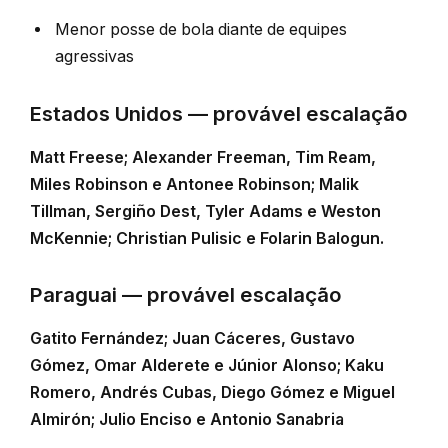
Menor posse de bola diante de equipes
agressivas
Estados Unidos — provável escalação
Matt Freese; Alexander Freeman, Tim Ream,
Miles Robinson e Antonee Robinson; Malik
Tillman, Sergiño Dest, Tyler Adams e Weston
McKennie; Christian Pulisic e Folarin Balogun.
Paraguai — provável escalação
Gatito Fernández; Juan Cáceres, Gustavo
Gómez, Omar Alderete e Júnior Alonso; Kaku
Romero, Andrés Cubas, Diego Gómez e Miguel
Almirón; Julio Enciso e Antonio Sanabria