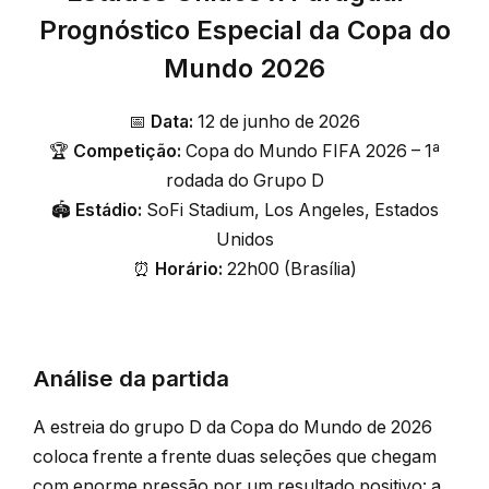
Prognóstico Especial da Copa do
Mundo 2026
📅
Data:
12 de junho de 2026
🏆
Competição:
Copa do Mundo FIFA 2026 – 1ª
rodada do Grupo D
🏟️
Estádio:
SoFi Stadium, Los Angeles, Estados
Unidos
⏰
Horário:
22h00 (Brasília)
Análise da partida
A estreia do grupo D da Copa do Mundo de 2026
coloca frente a frente duas seleções que chegam
com enorme pressão por um resultado positivo: a