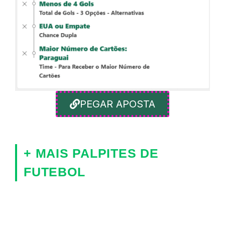
PEGAR APOSTA
+ MAIS PALPITES DE
FUTEBOL