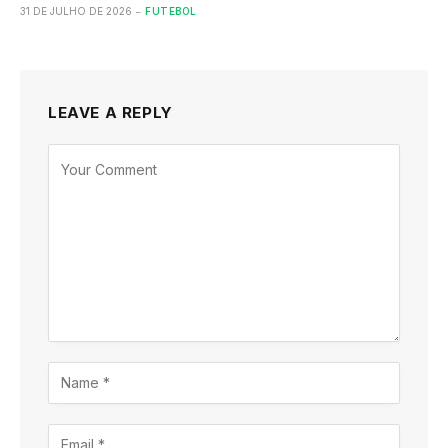
31 DE JULHO DE 2026
FUTEBOL
LEAVE A REPLY