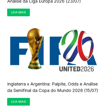
Análise da Liga Europa 2026 (23/07)
LEIA MAIS
Inglaterra x Argentina: Palpite, Odds e Análise
da Semifinal da Copa do Mundo 2026 (15/07)
LEIA MAIS