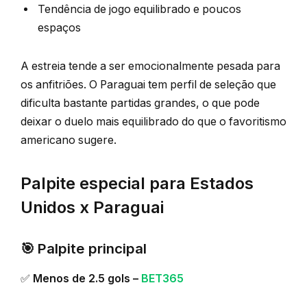
Tendência de jogo equilibrado e poucos
espaços
A estreia tende a ser emocionalmente pesada para
os anfitriões. O Paraguai tem perfil de seleção que
dificulta bastante partidas grandes, o que pode
deixar o duelo mais equilibrado do que o favoritismo
americano sugere.
Palpite especial para Estados
Unidos x Paraguai
🎯 Palpite principal
✅
Menos de 2.5 gols –
BET365