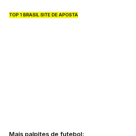
TOP 1 BRASIL SITE DE APOSTA
Mais palpites de futebol: