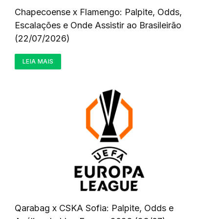
Chapecoense x Flamengo: Palpite, Odds,
Escalações e Onde Assistir ao Brasileirão
(22/07/2026)
LEIA MAIS
Qarabag x CSKA Sofia: Palpite, Odds e