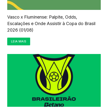
Vasco x Fluminense: Palpite, Odds,
Escalações e Onde Assistir à Copa do Brasil
2026 (01/08)
LEIA MAIS