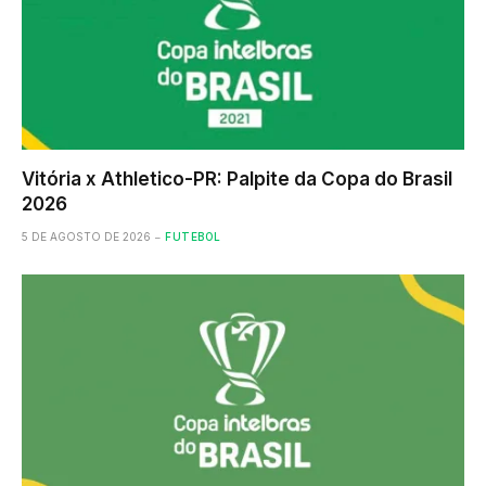
Vitória x Athletico-PR: Palpite da Copa do Brasil
2026
5 DE AGOSTO DE 2026
FUTEBOL