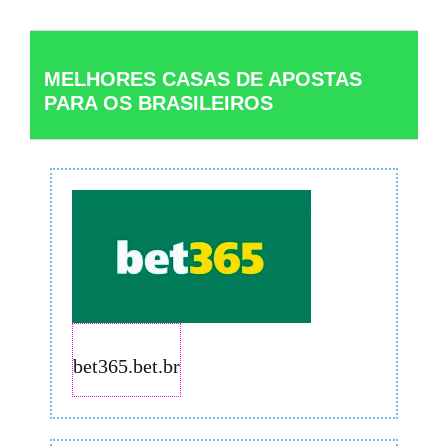
MELHORES CASAS DE APOSTAS
PARA OS BRASILEIROS
bet365.bet.br