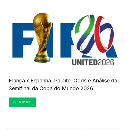
França x Espanha: Palpite, Odds e Análise da
Semifinal da Copa do Mundo 2026
LEIA MAIS