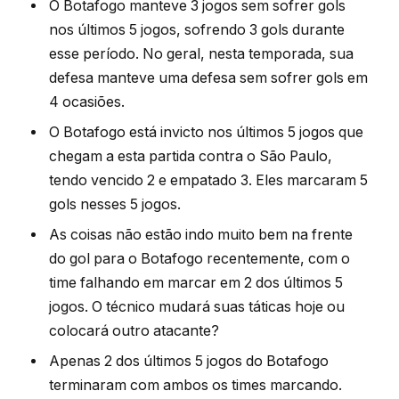
O Botafogo manteve 3 jogos sem sofrer gols
nos últimos 5 jogos, sofrendo 3 gols durante
esse período. No geral, nesta temporada, sua
defesa manteve uma defesa sem sofrer gols em
4 ocasiões.
O Botafogo está invicto nos últimos 5 jogos que
chegam a esta partida contra o São Paulo,
tendo vencido 2 e empatado 3. Eles marcaram 5
gols nesses 5 jogos.
As coisas não estão indo muito bem na frente
do gol para o Botafogo recentemente, com o
time falhando em marcar em 2 dos últimos 5
jogos. O técnico mudará suas táticas hoje ou
colocará outro atacante?
Apenas 2 dos últimos 5 jogos do Botafogo
terminaram com ambos os times marcando.