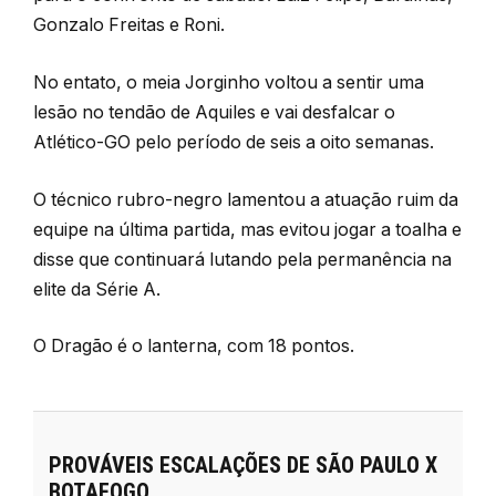
Gonzalo Freitas e Roni.
No entato, o meia Jorginho voltou a sentir uma
lesão no tendão de Aquiles e vai desfalcar o
Atlético-GO pelo período de seis a oito semanas.
O técnico rubro-negro lamentou a atuação ruim da
equipe na última partida, mas evitou jogar a toalha e
disse que continuará lutando pela permanência na
elite da Série A.
O Dragão é o lanterna, com 18 pontos.
PROVÁVEIS ESCALAÇÕES DE SÃO PAULO X
BOTAFOGO