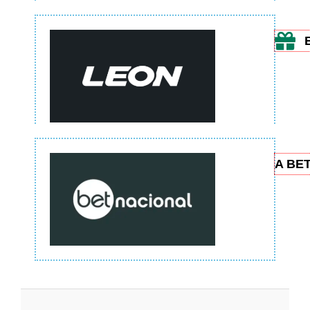
A BET