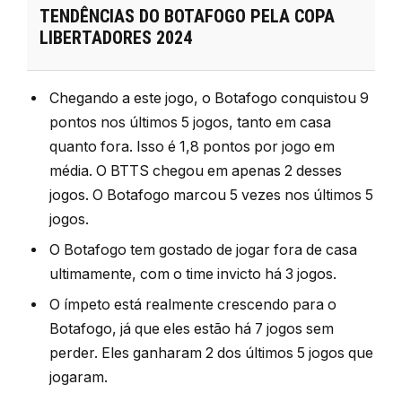
TENDÊNCIAS DO BOTAFOGO PELA COPA
LIBERTADORES 2024
Chegando a este jogo, o Botafogo conquistou 9
pontos nos últimos 5 jogos, tanto em casa
quanto fora. Isso é 1,8 pontos por jogo em
média. O BTTS chegou em apenas 2 desses
jogos. O Botafogo marcou 5 vezes nos últimos 5
jogos.
O Botafogo tem gostado de jogar fora de casa
ultimamente, com o time invicto há 3 jogos.
O ímpeto está realmente crescendo para o
Botafogo, já que eles estão há 7 jogos sem
perder. Eles ganharam 2 dos últimos 5 jogos que
jogaram.