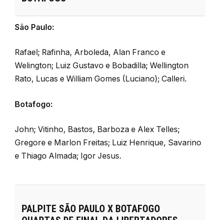
São Paulo:
Rafael; Rafinha, Arboleda, Alan Franco e
Welington; Luiz Gustavo e Bobadilla; Wellington
Rato, Lucas e William Gomes (Luciano); Calleri.
Botafogo:
John; Vitinho, Bastos, Barboza e Alex Telles;
Gregore e Marlon Freitas; Luiz Henrique, Savarino
e Thiago Almada; Igor Jesus.
PALPITE SÃO PAULO X BOTAFOGO