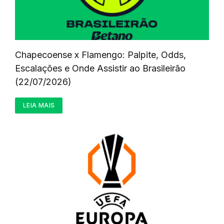
Chapecoense x Flamengo: Palpite, Odds,
Escalações e Onde Assistir ao Brasileirão
(22/07/2026)
LEIA MAIS