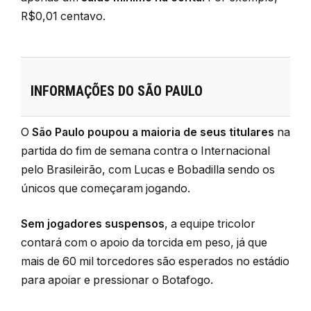
R$0,01 centavo.
INFORMAÇÕES DO SÃO PAULO
O
São Paulo poupou a maioria de seus titulares
na
partida do fim de semana contra o Internacional
pelo Brasileirão, com Lucas e Bobadilla sendo os
únicos que começaram jogando.
Sem jogadores suspensos
, a equipe tricolor
contará com o apoio da torcida em peso, já que
mais de 60 mil torcedores são esperados no estádio
para apoiar e pressionar o Botafogo.