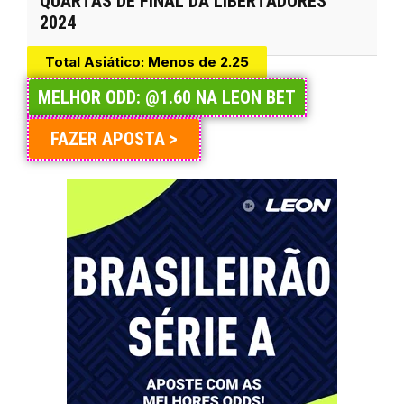
QUARTAS DE FINAL DA LIBERTADORES
2024
Total Asiático: Menos de 2.25
MELHOR ODD: @1.60 NA LEON BET
FAZER APOSTA >