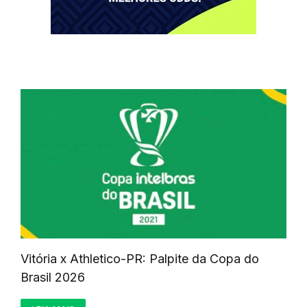
Vitória x Athletico-PR: Palpite da Copa do
Brasil 2026