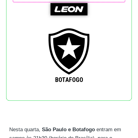
BOTAFOGO
Nesta quarta,
São Paulo e Botafogo
entram em