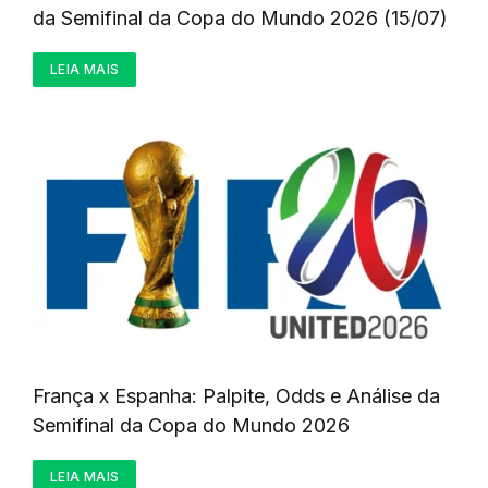
da Semifinal da Copa do Mundo 2026 (15/07)
LEIA MAIS
França x Espanha: Palpite, Odds e Análise da
Semifinal da Copa do Mundo 2026
LEIA MAIS