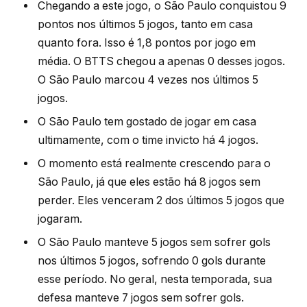
Chegando a este jogo, o São Paulo conquistou 9
pontos nos últimos 5 jogos, tanto em casa
quanto fora. Isso é 1,8 pontos por jogo em
média. O BTTS chegou a apenas 0 desses jogos.
O São Paulo marcou 4 vezes nos últimos 5
jogos.
O São Paulo tem gostado de jogar em casa
ultimamente, com o time invicto há 4 jogos.
O momento está realmente crescendo para o
São Paulo, já que eles estão há 8 jogos sem
perder. Eles venceram 2 dos últimos 5 jogos que
jogaram.
O São Paulo manteve 5 jogos sem sofrer gols
nos últimos 5 jogos, sofrendo 0 gols durante
esse período. No geral, nesta temporada, sua
defesa manteve 7 jogos sem sofrer gols.