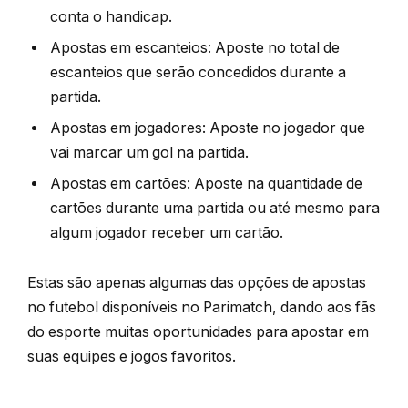
conta o handicap.
Apostas em escanteios: Aposte no total de
escanteios que serão concedidos durante a
partida.
Apostas em jogadores: Aposte no jogador que
vai marcar um gol na partida.
Apostas em cartões: Aposte na quantidade de
cartões durante uma partida ou até mesmo para
algum jogador receber um cartão.
Estas são apenas algumas das opções de apostas
no futebol disponíveis no Parimatch, dando aos fãs
do esporte muitas oportunidades para apostar em
suas equipes e jogos favoritos.