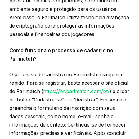
pelas autoridades competentes, garantindo um
ambiente seguro e protegido para os usuários.
Além disso, o Parimatch utiliza tecnologia avançada
de criptografia para proteger as informações
pessoais e financeiras dos jogadores.
Como funciona o processo de cadastro no
Parimatch?
O processo de cadastro no Parimatch é simples e
rápido. Para se registrar, basta acessar o site oficial
do Parimatch (
https://br.parimatch.com/pt/
) e clicar
no botão “Cadastre-se” ou “Registrar”. Em seguida,
preencha o formulário de inscrição com seus
dados pessoais, como nome, e-mail, senha e
informações de contato. Certifique-se de fornecer
informações precisas e verificáveis. Após concluir