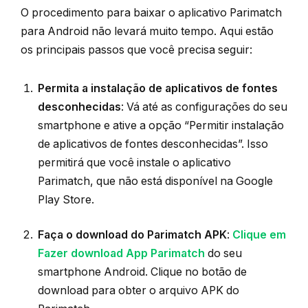
O procedimento para baixar o aplicativo Parimatch
para Android não levará muito tempo. Aqui estão
os principais passos que você precisa seguir:
Permita a instalação de aplicativos de fontes
desconhecidas
: Vá até as configurações do seu
smartphone e ative a opção “Permitir instalação
de aplicativos de fontes desconhecidas”. Isso
permitirá que você instale o aplicativo
Parimatch, que não está disponível na Google
Play Store.
Faça o download do Parimatch APK
:
Clique em
Fazer download App Parimatch
do seu
smartphone Android. Clique no botão de
download para obter o arquivo APK do