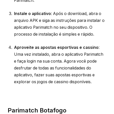
Parimatch.
Instale o aplicativo
: Após o download, abra o
arquivo APK e siga as instruções para instalar o
aplicativo Parimatch no seu dispositivo. O
processo de instalação é simples e rápido.
Aproveite as apostas esportivas e cassino
:
Uma vez instalado, abra o aplicativo Parimatch
e faça login na sua conta. Agora você pode
desfrutar de todas as funcionalidades do
aplicativo, fazer suas apostas esportivas e
explorar os jogos de cassino disponíveis.
Parimatch Botafogo