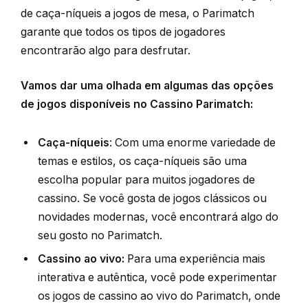
de caça-níqueis a jogos de mesa, o Parimatch
garante que todos os tipos de jogadores
encontrarão algo para desfrutar.
Vamos dar uma olhada em algumas das opções
de jogos disponíveis no Cassino Parimatch:
Caça-níqueis
: Com uma enorme variedade de
temas e estilos, os caça-níqueis são uma
escolha popular para muitos jogadores de
cassino. Se você gosta de jogos clássicos ou
novidades modernas, você encontrará algo do
seu gosto no Parimatch.
Cassino ao vivo:
Para uma experiência mais
interativa e autêntica, você pode experimentar
os jogos de cassino ao vivo do Parimatch, onde