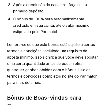
Após a conclusão do cadastro, faça o seu
primeiro depósito.
O bônus de 100% será automaticamente
creditado em sua conta, até o valor máximo
estipulado pelo Parimatch.
Lembre-se de que este bônus está sujeito a certos
termos e condições, incluindo um requisito de
aposta mínimo. Isso significa que você deve apostar
uma certa quantidade antes de poder retirar
quaisquer ganhos obtidos com o bônus. Leia os
termos e condições completos no site do Parimatch
para mais detalhes.
Bônus de Boas-vindas para