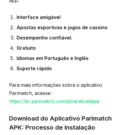
app:
Interface amigável
Apostas esportivas e jogos de cassino
Desempenho confiável
.
Gratuito
Idiomas em Português e Inglês
Suporte rápido
Para mais informações sobre o aplicativo
Parimatch, acesse:
https://br.parimatch.com/pt/androidapp
Download do Aplicativo Parimatch
APK: Processo de Instalação