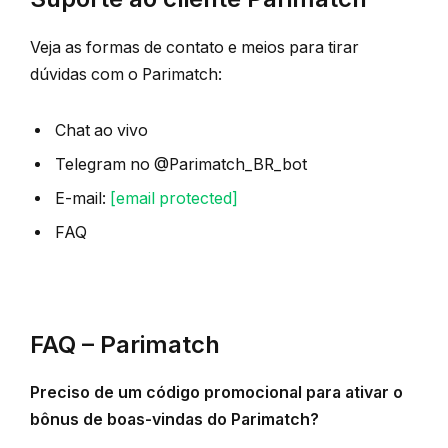
Veja as formas de contato e meios para tirar
dúvidas com o Parimatch:
Chat ao vivo
Telegram no @Parimatch_BR_bot
E-mail:
[email protected]
FAQ
FAQ – Parimatch
Preciso de um código promocional para ativar o
bônus de boas-vindas do Parimatch?