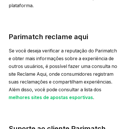
plataforma.
Parimatch reclame aqui
Se você deseja verificar a reputação do Parimatch
e obter mais informações sobre a experiência de
outros usuários, é possível fazer uma consulta no
site Reclame Aqui, onde consumidores registram
suas reclamações e compartilham experiências.
Além disso, você pode consultar a lista dos
melhores sites de apostas esportivas
.
Suporte ao cliente Parimatch