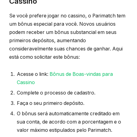
Cassino
Se você prefere jogar no cassino, o Parimatch tem
um bônus especial para você. Novos usuários
podem receber um bônus substancial em seus
primeiros depósitos, aumentando
consideravelmente suas chances de ganhar. Aqui
está como solicitar este bônus:
Acesse o link:
Bônus de Boas-vindas para
Cassino
Complete o processo de cadastro.
Faça o seu primeiro depósito.
O bônus será automaticamente creditado em
sua conta, de acordo com a porcentagem e o
valor máximo estipulados pelo Parimatch.