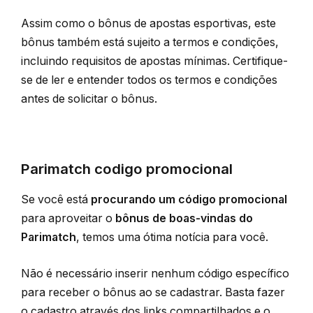
Assim como o bônus de apostas esportivas, este
bônus também está sujeito a termos e condições,
incluindo requisitos de apostas mínimas. Certifique-
se de ler e entender todos os termos e condições
antes de solicitar o bônus.
Parimatch codigo promocional
Se você está
procurando um código promocional
para aproveitar o
bônus de boas-vindas do
Parimatch
, temos uma ótima notícia para você.
Não é necessário inserir nenhum código específico
para receber o bônus ao se cadastrar. Basta fazer
o cadastro através dos links compartilhados e o