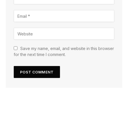
Save my name, email, and website in this browser
for the next time I comment.