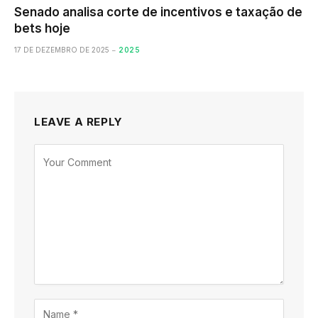
Senado analisa corte de incentivos e taxação de
bets hoje
17 DE DEZEMBRO DE 2025
2025
LEAVE A REPLY