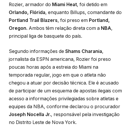
Rozier, armador do
Miami Heat
, foi detido em
Orlando, Flórida
, enquanto Billups, comandante do
Portland Trail Blazers
, foi preso em
Portland,
Oregon
. Ambos têm relação direta com a
NBA
,
principal liga de basquete do país.
Segundo informações de
Shams Charania
,
jornalista da ESPN americana, Rozier foi preso
poucas horas após a estreia do Miami na
temporada regular, jogo em que o atleta não
chegou a atuar por decisão técnica. Ele é acusado
de participar de um esquema de apostas ilegais com
acesso a informações privilegiadas sobre atletas e
equipes da NBA, conforme declarou o procurador
Joseph Nocella Jr.
, responsável pela investigação
no Distrito Leste de Nova York.