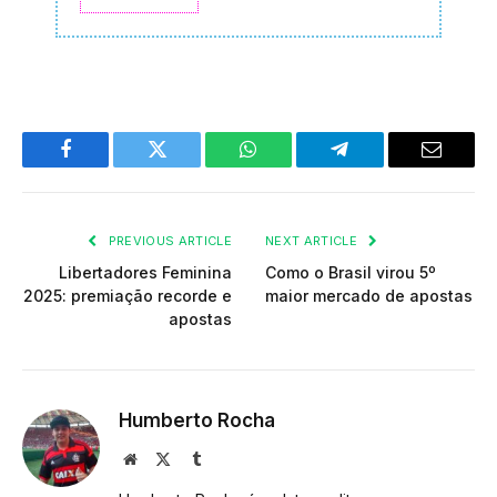
Facebook
Twitter
WhatsApp
Telegram
Email
PREVIOUS ARTICLE
NEXT ARTICLE
Libertadores Feminina
Como o Brasil virou 5º
2025: premiação recorde e
maior mercado de apostas
apostas
Humberto Rocha
Website
X
Tumblr
(Twitter)