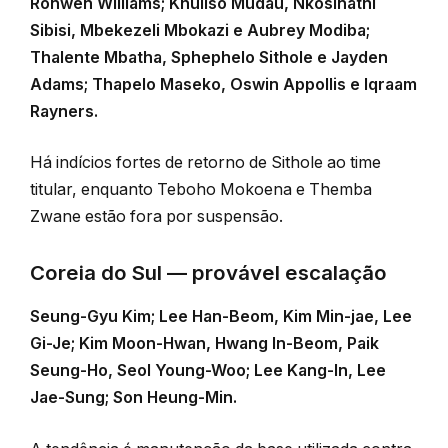
Ronwen Williams; Khuliso Mudau, Nkosinathi
Sibisi, Mbekezeli Mbokazi e Aubrey Modiba;
Thalente Mbatha, Sphephelo Sithole e Jayden
Adams; Thapelo Maseko, Oswin Appollis e Iqraam
Rayners.
Há indícios fortes de retorno de Sithole ao time
titular, enquanto Teboho Mokoena e Themba
Zwane estão fora por suspensão.
Coreia do Sul — provável escalação
Seung-Gyu Kim; Lee Han-Beom, Kim Min-jae, Lee
Gi-Je; Kim Moon-Hwan, Hwang In-Beom, Paik
Seung-Ho, Seol Young-Woo; Lee Kang-In, Lee
Jae-Sung; Son Heung-Min.