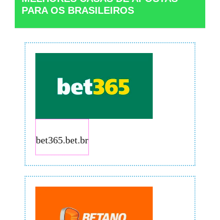
PARA OS BRASILEIROS
bet365.bet.br