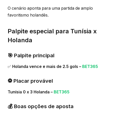
O cenário aponta para uma partida de amplo
favoritismo holandês.
Palpite especial para Tunísia x
Holanda
🎯 Palpite principal
✅
Holanda vence e mais de 2.5 gols –
BET365
⚽ Placar provável
Tunísia 0 x 3 Holanda –
BET365
💰 Boas opções de aposta