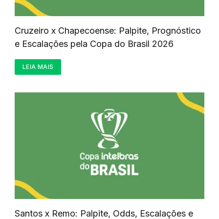
Cruzeiro x Chapecoense: Palpite, Prognóstico
e Escalações pela Copa do Brasil 2026
LEIA MAIS
Santos x Remo: Palpite, Odds, Escalações e