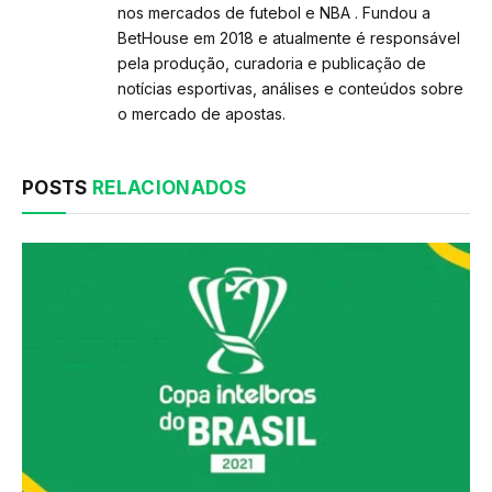
nos mercados de futebol e NBA . Fundou a
BetHouse em 2018 e atualmente é responsável
pela produção, curadoria e publicação de
notícias esportivas, análises e conteúdos sobre
o mercado de apostas.
POSTS
RELACIONADOS