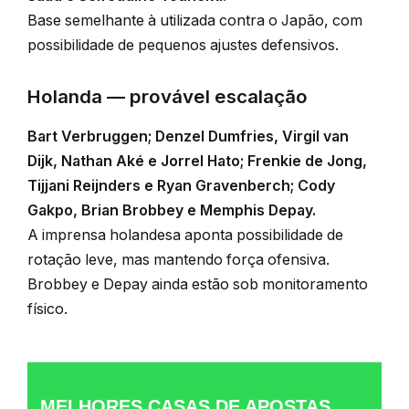
Base semelhante à utilizada contra o Japão, com
possibilidade de pequenos ajustes defensivos.
Holanda — provável escalação
Bart Verbruggen; Denzel Dumfries, Virgil van
Dijk, Nathan Aké e Jorrel Hato; Frenkie de Jong,
Tijjani Reijnders e Ryan Gravenberch; Cody
Gakpo, Brian Brobbey e Memphis Depay.
A imprensa holandesa aponta possibilidade de
rotação leve, mas mantendo força ofensiva.
Brobbey e Depay ainda estão sob monitoramento
físico.
MELHORES CASAS DE APOSTAS