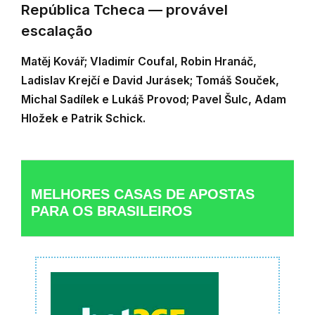
República Tcheca — provável
escalação
Matěj Kovář; Vladimír Coufal, Robin Hranáč,
Ladislav Krejčí e David Jurásek; Tomáš Souček,
Michal Sadílek e Lukáš Provod; Pavel Šulc, Adam
Hložek e Patrik Schick.
MELHORES CASAS DE APOSTAS
PARA OS BRASILEIROS