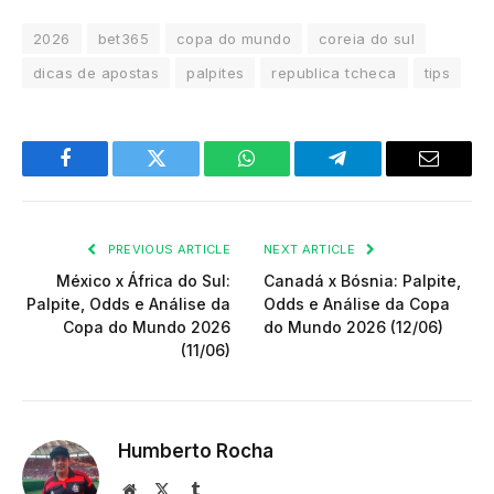
2026
bet365
copa do mundo
coreia do sul
dicas de apostas
palpites
republica tcheca
tips
Facebook
Twitter
WhatsApp
Telegram
Email
PREVIOUS ARTICLE
NEXT ARTICLE
México x África do Sul:
Canadá x Bósnia: Palpite,
Palpite, Odds e Análise da
Odds e Análise da Copa
Copa do Mundo 2026
do Mundo 2026 (12/06)
(11/06)
Humberto Rocha
Website
X
Tumblr