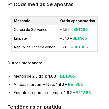
📈 Odds médias de apostas
Mercado
Odds aproximadas
Coreia do Sul vence
~2.55
–
BET365
Empate
~3.10
–
BET365
República Tcheca vence
~2.80
–
BET365
Outros mercados:
Menos de 2.5 gols:
1.68 –
BET365
Ambas marcam – Não:
1.80 –
BET365
Empate no primeiro tempo:
1.92 –
BET365
Tendências da partida