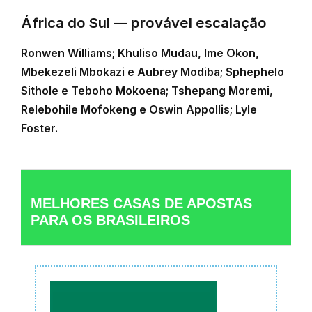
África do Sul — provável escalação
Ronwen Williams; Khuliso Mudau, Ime Okon,
Mbekezeli Mbokazi e Aubrey Modiba; Sphephelo
Sithole e Teboho Mokoena; Tshepang Moremi,
Relebohile Mofokeng e Oswin Appollis; Lyle
Foster.
MELHORES CASAS DE APOSTAS
PARA OS BRASILEIROS