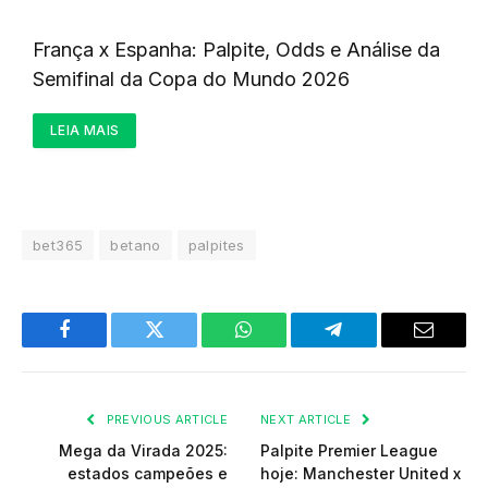
França x Espanha: Palpite, Odds e Análise da
Semifinal da Copa do Mundo 2026
LEIA MAIS
bet365
betano
palpites
Facebook
Twitter
WhatsApp
Telegram
Email
PREVIOUS ARTICLE
NEXT ARTICLE
Mega da Virada 2025:
Palpite Premier League
estados campeões e
hoje: Manchester United x