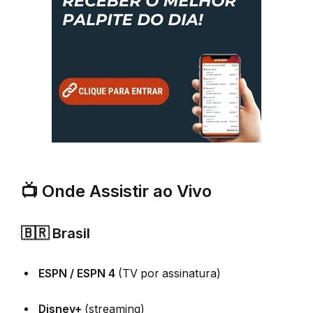
📺 Onde Assistir ao Vivo
🇧🇷 Brasil
ESPN / ESPN 4
(TV por assinatura)
Disney+
(streaming)