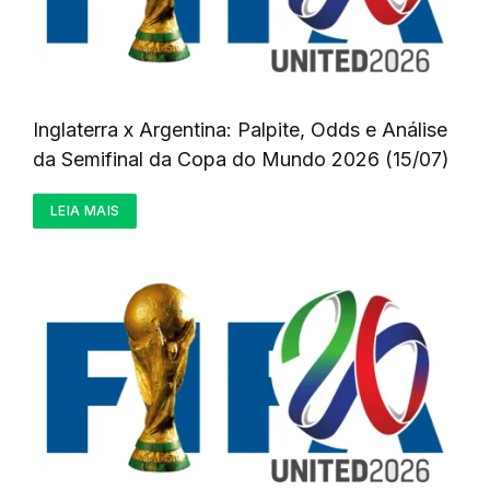
Inglaterra x Argentina: Palpite, Odds e Análise
da Semifinal da Copa do Mundo 2026 (15/07)
LEIA MAIS