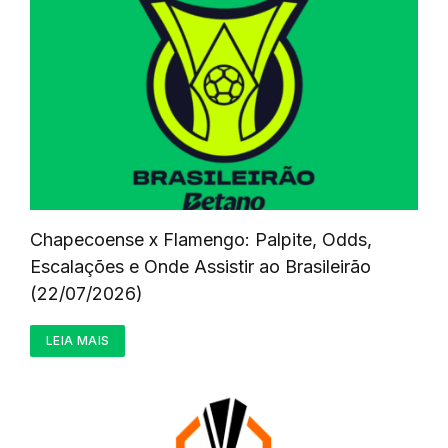
Chapecoense x Flamengo: Palpite, Odds,
Escalações e Onde Assistir ao Brasileirão
(22/07/2026)
LEIA MAIS