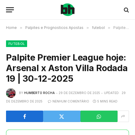
Home
»
Palpites e Prognosticos Apostas
»
futebol
»
Palpite Premier League hoje: Arsenal x Aston Villa Rodada 19 | 30-12-2025
FUTEBOL
Palpite Premier League hoje:
Arsenal x Aston Villa Rodada
19 | 30-12-2025
BY
HUMBERTO ROCHA
29 DE DEZEMBRO DE 2025
UPDATED:
29
DE DEZEMBRO DE 2025
NENHUM COMENTÁRIO
5 MINS READ