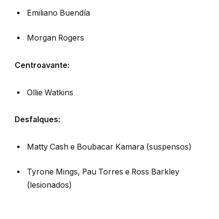
Emiliano Buendía
Morgan Rogers
Centroavante:
Ollie Watkins
Desfalques:
Matty Cash e Boubacar Kamara (suspensos)
Tyrone Mings, Pau Torres e Ross Barkley
(lesionados)