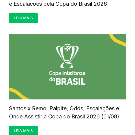
e Escalações pela Copa do Brasil 2026
LEIA MAIS
Santos x Remo: Palpite, Odds, Escalações e
Onde Assistir à Copa do Brasil 2026 (01/08)
LEIA MAIS