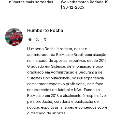
números mais sorteados
Wolverhampton Rodada 19
| 30-12-2025
Humberto Rocha
Website
X
Tumblr
(Twitter)
Humberto Rocha é redator, editor e
administrador da BetHouse Brasil, com atuação
no mercado de apostas esportivas desde 2012.
Graduado em Sistemas de Informação e pós-
graduado em Administração e Segurança de
Sistemas Computacionais, possui experiência
como trader esportivo profissional, com foco
nos mercados de futebol e NBA . Fundou a
BetHouse em 2018 e atualmente é responsável
pela produção, curadoria e publicação de
notícias esportivas, análises e conteúdos sobre
o mercado de apostas.