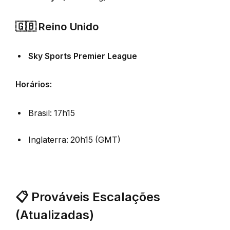
🇬🇧 Reino Unido
Sky Sports Premier League
Horários:
Brasil: 17h15
Inglaterra: 20h15 (GMT)
📋 Prováveis Escalações
(Atualizadas)