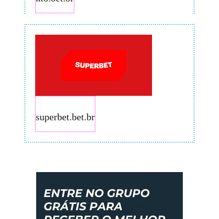
superbet.bet.br