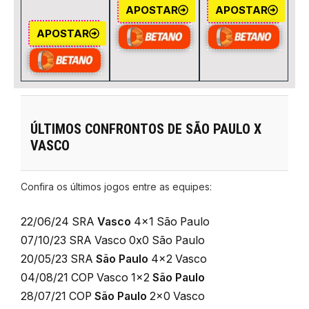
APOSTAR
APOSTAR
APOSTAR
ÚLTIMOS CONFRONTOS DE SÃO PAULO X
VASCO
Confira os últimos jogos entre as equipes:
22/06/24
SRA
Vasco
4×1
São Paulo
07/10/23
SRA
Vasco 0x0
São Paulo
20/05/23
SRA
São Paulo
4×2
Vasco
04/08/21
COP
Vasco 1×2
São Paulo
28/07/21
COP
São Paulo
2×0
Vasco