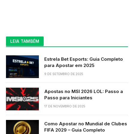
LEIA TAMBÉM
Estrela Bet Esports: Guia Completo
para Apostar em 2025
9 DE SETEMBRO DE 2025
Apostas no MSI 2026 LOL: Passo a
Passo para Iniciantes
17 DE NOVEMBRO DE 2025
Como Apostar no Mundial de Clubes
FIFA 2029 – Guia Completo