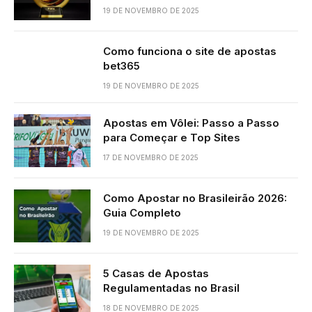
19 DE NOVEMBRO DE 2025
Como funciona o site de apostas
bet365
19 DE NOVEMBRO DE 2025
Apostas em Vôlei: Passo a Passo
para Começar e Top Sites
17 DE NOVEMBRO DE 2025
Como Apostar no Brasileirão 2026:
Guia Completo
19 DE NOVEMBRO DE 2025
5 Casas de Apostas
Regulamentadas no Brasil
18 DE NOVEMBRO DE 2025