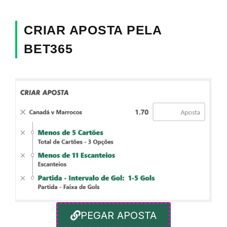
CRIAR APOSTA PELA
BET365
PEGAR APOSTA