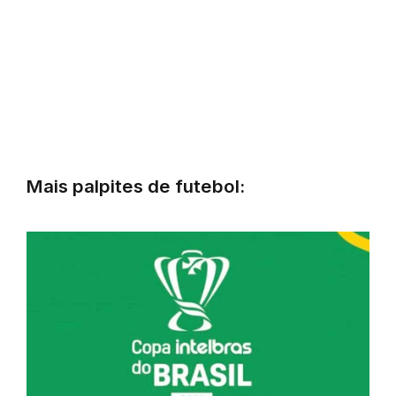
Mais palpites de futebol: