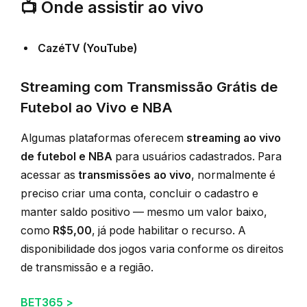
📺
Onde assistir ao vivo
CazéTV (YouTube)
Streaming com Transmissão Grátis de
Futebol ao Vivo e NBA
Algumas plataformas oferecem
streaming ao vivo
de futebol e NBA
para usuários cadastrados. Para
acessar as
transmissões ao vivo
, normalmente é
preciso criar uma conta, concluir o cadastro e
manter saldo positivo — mesmo um valor baixo,
como
R$5,00
, já pode habilitar o recurso. A
disponibilidade dos jogos varia conforme os direitos
de transmissão e a região.
BET365 >