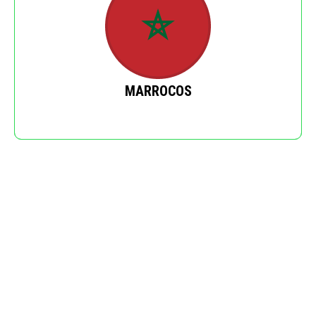
MARROCOS