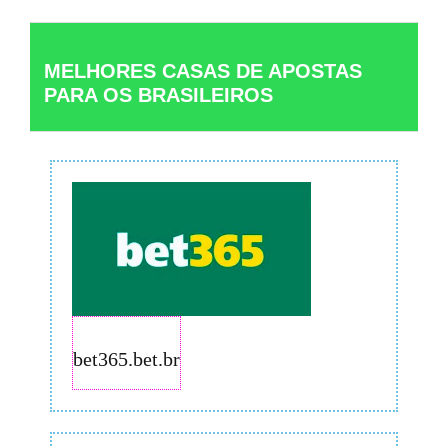
MELHORES CASAS DE APOSTAS
PARA OS BRASILEIROS
bet365.bet.br