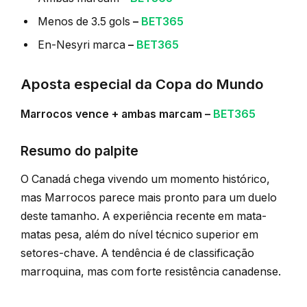
Menos de 3.5 gols
–
BET365
En-Nesyri marca
–
BET365
Aposta especial da Copa do Mundo
Marrocos vence + ambas marcam –
BET365
Resumo do palpite
O Canadá chega vivendo um momento histórico,
mas Marrocos parece mais pronto para um duelo
deste tamanho. A experiência recente em mata-
matas pesa, além do nível técnico superior em
setores-chave. A tendência é de classificação
marroquina, mas com forte resistência canadense.