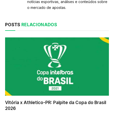
notícias esportivas, análises e conteúdos sobre
o mercado de apostas.
POSTS
RELACIONADOS
Vitória x Athletico-PR: Palpite da Copa do Brasil
2026