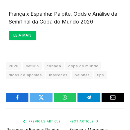
França x Espanha: Palpite, Odds e Análise da
Semifinal da Copa do Mundo 2026
LEIA MAIS
2026
bet365
canada
copa do mundo
dicas de apostas
marrocos
palpites
tips
Facebook
Twitter
WhatsApp
Telegram
Email
PREVIOUS ARTICLE
NEXT ARTICLE
Paraguai x França: Palpite,
França x Marrocos: