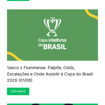
Vasco x Fluminense: Palpite, Odds,
Escalações e Onde Assistir à Copa do Brasil
2026 (01/08)
LEIA MAIS