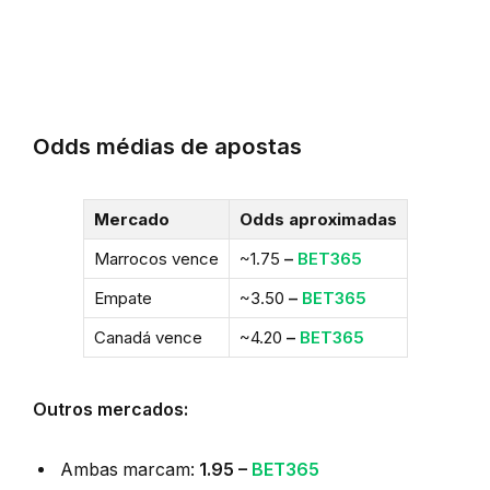
Odds médias de apostas
Mercado
Odds aproximadas
Marrocos vence
~1.75
–
BET365
Empate
~3.50
–
BET365
Canadá vence
~4.20
–
BET365
Outros mercados:
Ambas marcam:
1.95 –
BET365