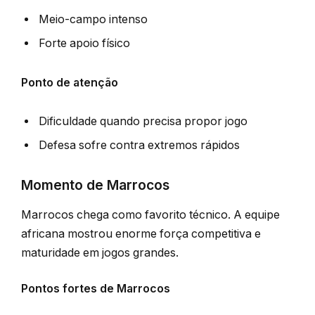
Meio-campo intenso
Forte apoio físico
Ponto de atenção
Dificuldade quando precisa propor jogo
Defesa sofre contra extremos rápidos
Momento de Marrocos
Marrocos chega como favorito técnico. A equipe
africana mostrou enorme força competitiva e
maturidade em jogos grandes.
Pontos fortes de Marrocos