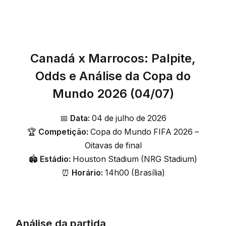
Canadá x Marrocos: Palpite,
Odds e Análise da Copa do
Mundo 2026 (04/07)
📅
Data:
04 de julho de 2026
🏆
Competição:
Copa do Mundo FIFA 2026 –
Oitavas de final
🏟️
Estádio:
Houston Stadium (NRG Stadium)
⏰
Horário:
14h00 (Brasília)
Análise da partida