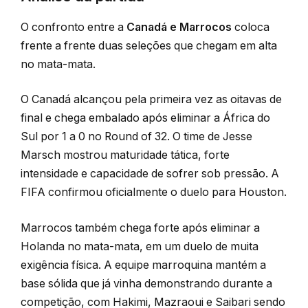
O confronto entre a
Canadá e Marrocos
coloca
frente a frente duas seleções que chegam em alta
no mata-mata.
O Canadá alcançou pela primeira vez as oitavas de
final e chega embalado após eliminar a África do
Sul por 1 a 0 no Round of 32. O time de Jesse
Marsch mostrou maturidade tática, forte
intensidade e capacidade de sofrer sob pressão. A
FIFA confirmou oficialmente o duelo para Houston.
Marrocos também chega forte após eliminar a
Holanda no mata-mata, em um duelo de muita
exigência física. A equipe marroquina mantém a
base sólida que já vinha demonstrando durante a
competição, com Hakimi, Mazraoui e Saibari sendo