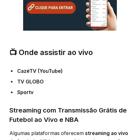
📺
Onde assistir ao vivo
CazéTV (YouTube)
TV GLOBO
Sportv
Streaming com Transmissão Grátis de
Futebol ao Vivo e NBA
Algumas plataformas oferecem
streaming ao vivo