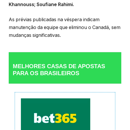
Khannouss; Soufiane Rahimi.
As prévias publicadas na véspera indicam
manutenção da equipe que eliminou o Canadá, sem
mudanças significativas.
MELHORES CASAS DE APOSTAS
PARA OS BRASILEIROS