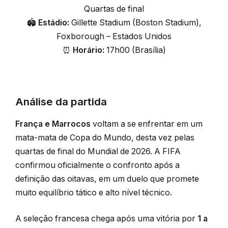
Quartas de final
🏟️
Estádio:
Gillette Stadium (Boston Stadium),
Foxborough – Estados Unidos
⏰
Horário:
17h00 (Brasília)
Análise da partida
França e Marrocos
voltam a se enfrentar em um
mata-mata de Copa do Mundo, desta vez pelas
quartas de final do Mundial de 2026. A FIFA
confirmou oficialmente o confronto após a
definição das oitavas, em um duelo que promete
muito equilíbrio tático e alto nível técnico.
A seleção francesa chega após uma vitória por
1 a