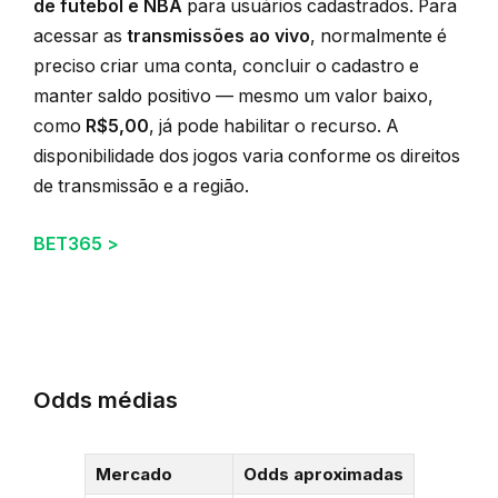
de futebol e NBA
para usuários cadastrados. Para
acessar as
transmissões ao vivo
, normalmente é
preciso criar uma conta, concluir o cadastro e
manter saldo positivo — mesmo um valor baixo,
como
R$5,00
, já pode habilitar o recurso. A
disponibilidade dos jogos varia conforme os direitos
de transmissão e a região.
BET365 >
Odds médias
Mercado
Odds aproximadas