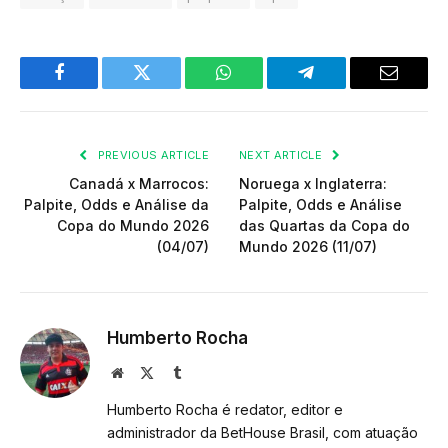
Facebook
Twitter
WhatsApp
Telegram
Email
PREVIOUS ARTICLE
NEXT ARTICLE
Canadá x Marrocos:
Noruega x Inglaterra:
Palpite, Odds e Análise da
Palpite, Odds e Análise
Copa do Mundo 2026
das Quartas da Copa do
(04/07)
Mundo 2026 (11/07)
Humberto Rocha
Website
X
Tumblr
(Twitter)
Humberto Rocha é redator, editor e
administrador da BetHouse Brasil, com atuação