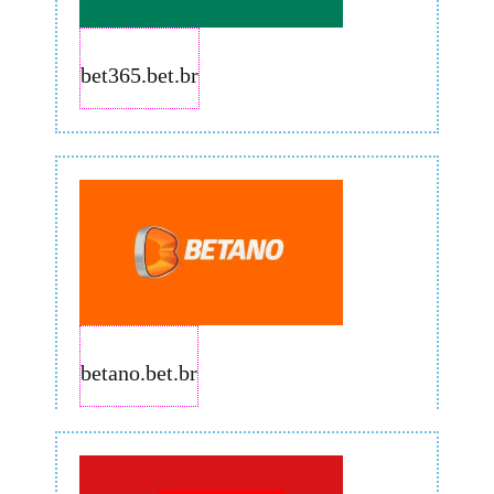
bet365.bet.br
betano.bet.br