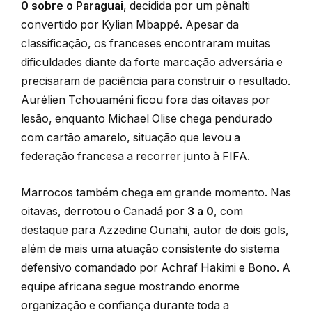
0 sobre o Paraguai
, decidida por um pênalti
convertido por Kylian Mbappé. Apesar da
classificação, os franceses encontraram muitas
dificuldades diante da forte marcação adversária e
precisaram de paciência para construir o resultado.
Aurélien Tchouaméni ficou fora das oitavas por
lesão, enquanto Michael Olise chega pendurado
com cartão amarelo, situação que levou a
federação francesa a recorrer junto à FIFA.
Marrocos também chega em grande momento. Nas
oitavas, derrotou o Canadá por
3 a 0
, com
destaque para Azzedine Ounahi, autor de dois gols,
além de mais uma atuação consistente do sistema
defensivo comandado por Achraf Hakimi e Bono. A
equipe africana segue mostrando enorme
organização e confiança durante toda a