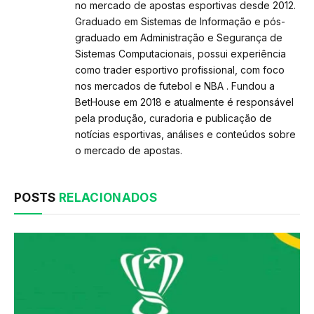
no mercado de apostas esportivas desde 2012.
Graduado em Sistemas de Informação e pós-
graduado em Administração e Segurança de
Sistemas Computacionais, possui experiência
como trader esportivo profissional, com foco
nos mercados de futebol e NBA . Fundou a
BetHouse em 2018 e atualmente é responsável
pela produção, curadoria e publicação de
notícias esportivas, análises e conteúdos sobre
o mercado de apostas.
POSTS
RELACIONADOS