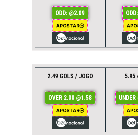
ODD: @2.09
ODD:
APOSTAR
APO
2.49 GOLS / JOGO
5.95
OVER 2.00 @1.58
UNDER 
APOSTAR
APO