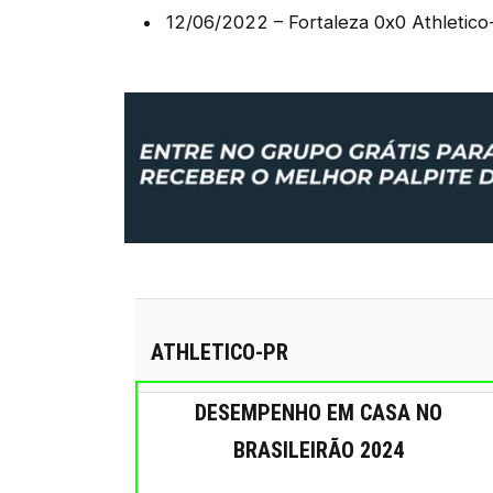
12/06/2022 – Fortaleza 0x0 Athletico-
ATHLETICO-PR
DESEMPENHO EM CASA NO
BRASILEIRÃO 2024