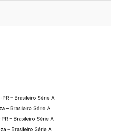
-PR – Brasileiro Série A
a – Brasileiro Série A
PR – Brasileiro Série A
za – Brasileiro Série A