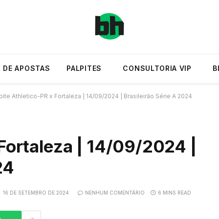
 DE APOSTAS
PALPITES
CONSULTORIA VIP
B
pite Athletico-PR x Fortaleza | 14/09/2024 | Brasileirão Série A 2024
 Fortaleza | 14/09/2024 |
24
16 DE SETEMBRO DE 2024
NENHUM COMENTÁRIO
6 MINS READ