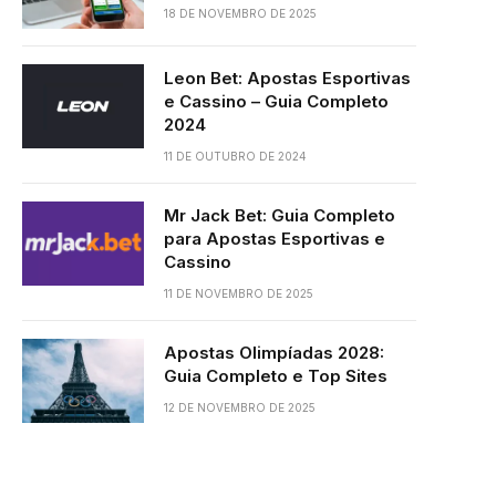
18 DE NOVEMBRO DE 2025
Leon Bet: Apostas Esportivas
e Cassino – Guia Completo
2024
11 DE OUTUBRO DE 2024
Mr Jack Bet: Guia Completo
para Apostas Esportivas e
Cassino
11 DE NOVEMBRO DE 2025
Apostas Olimpíadas 2028:
Guia Completo e Top Sites
12 DE NOVEMBRO DE 2025