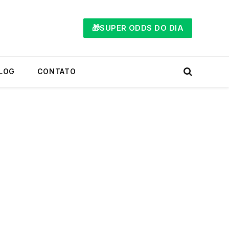
🎁SUPER ODDS DO DIA
LOG
CONTATO