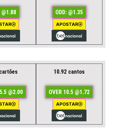
 @1.88
ODD: @1.35
STAR
APOSTAR
 cartões
10.92 cantos
5.5 @2.00
OVER 10.5 @1.72
STAR
APOSTAR