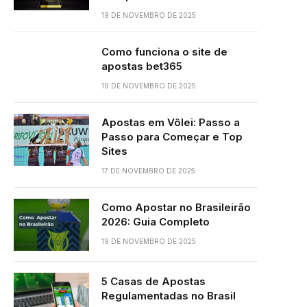
19 DE NOVEMBRO DE 2025
Como funciona o site de
apostas bet365
19 DE NOVEMBRO DE 2025
Apostas em Vôlei: Passo a
Passo para Começar e Top
Sites
17 DE NOVEMBRO DE 2025
Como Apostar no Brasileirão
2026: Guia Completo
19 DE NOVEMBRO DE 2025
5 Casas de Apostas
Regulamentadas no Brasil