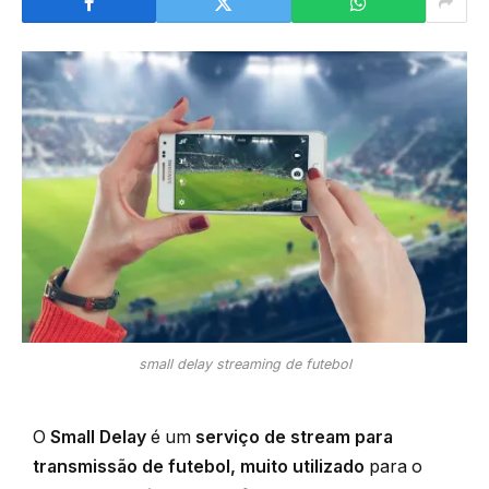
small delay streaming de futebol
O
Small Delay
é um
serviço de stream para
transmissão de futebol, muito utilizado
para o