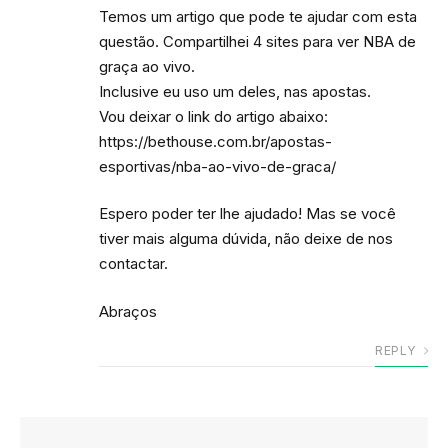
Temos um artigo que pode te ajudar com esta
questão. Compartilhei 4 sites para ver NBA de
graça ao vivo.
Inclusive eu uso um deles, nas apostas.
Vou deixar o link do artigo abaixo:
https://bethouse.com.br/apostas-
esportivas/nba-ao-vivo-de-graca/
Espero poder ter lhe ajudado! Mas se você
tiver mais alguma dúvida, não deixe de nos
contactar.
Abraços
REPLY