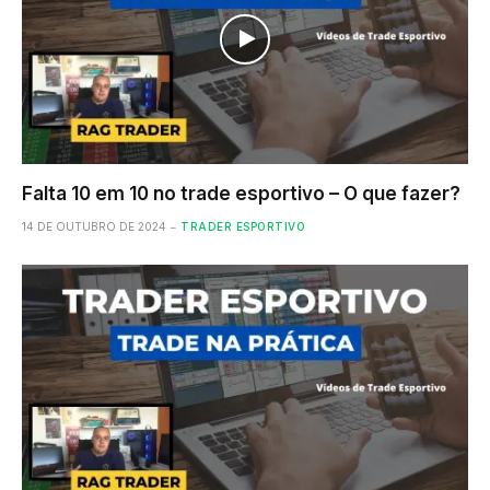
Falta 10 em 10 no trade esportivo – O que fazer?
14 DE OUTUBRO DE 2024
TRADER ESPORTIVO