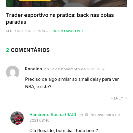
Trader esportivo na pratica: back nas bolas
paradas
14 DE OUTUBRO DE 2024
TRADER ESPORTIVO
2
COMENTÁRIOS
Ronaldo
on
12 de novembro de 2021 18:51
Preciso de algo similar ao small delay para ver
NBA, existe?
REPLY
Humberto Rocha (RAG)
on
16 de novembro de
2021 08:40
Olá Ronaldo, bom dia. Tudo bem?