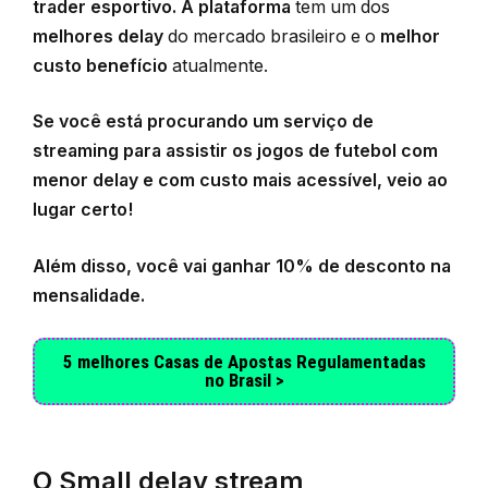
trader esportivo. A plataforma
tem um dos
melhores delay
do mercado brasileiro e o
melhor
custo benefício
atualmente.
Se você está procurando um serviço de
streaming para assistir os jogos de futebol com
menor delay e com custo mais acessível, veio ao
lugar certo!
Além disso, você vai ganhar 10% de desconto na
mensalidade.
5 melhores Casas de Apostas Regulamentadas
no Brasil >
O Small delay stream