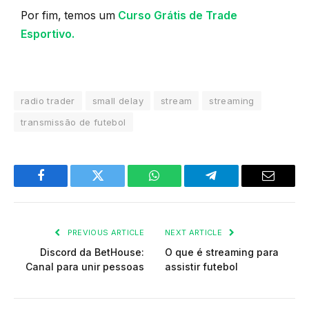
Por fim, temos um
Curso Grátis de Trade
Esportivo.
radio trader
small delay
stream
streaming
transmissão de futebol
Facebook
Twitter
WhatsApp
Telegram
Email
PREVIOUS ARTICLE
NEXT ARTICLE
Discord da BetHouse:
O que é streaming para
Canal para unir pessoas
assistir futebol