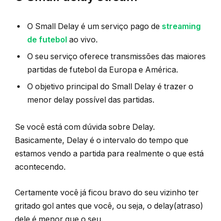
O Small Delay é um serviço pago de
streaming
de futebol
ao vivo.
O seu serviço oferece transmissões das maiores
partidas de futebol da Europa e América.
O objetivo principal do Small Delay é trazer o
menor delay possível das partidas.
Se você está com dúvida sobre Delay.
Basicamente, Delay é o intervalo do tempo que
estamos vendo a partida para realmente o que está
acontecendo.
Certamente você já ficou bravo do seu vizinho ter
gritado gol antes que você, ou seja, o delay(atraso)
dele é menor que o seu.