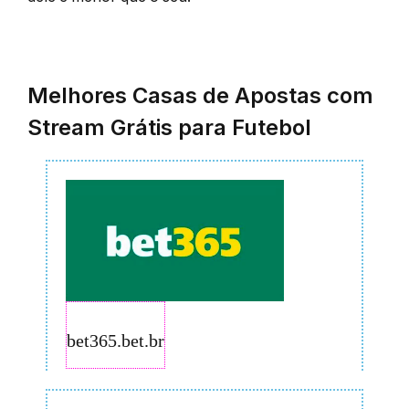
Melhores Casas de Apostas com
Stream Grátis para Futebol
bet365.bet.br