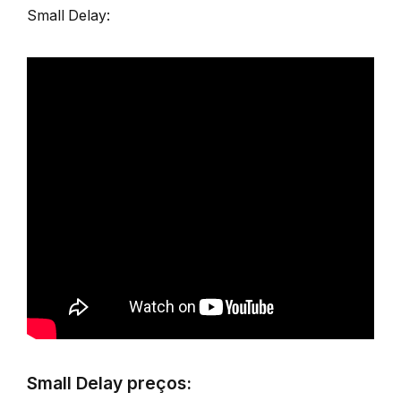
Small Delay:
Small Delay preços: