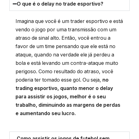
O que é o delay no trade esportivo?
Imagina que você é um trader esportivo e está
vendo o jogo por uma transmissão com um
atraso de sinal alto. Então, você entrou a
favor de um time pensando que ele está no
ataque, quando na verdade ele já perdeu a
bola e está levando um contra-ataque muito
perigoso. Como resultado do atraso, você
poderia ter tomado esse gol. Ou seja,
no
trading esportivo, quanto menor o delay
para assistir os jogos, melhor é o seu
trabalho, diminuindo as margens de perdas
e aumentando seu lucro.
Como assistir os jogos de futebol sem