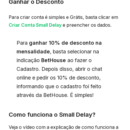
Ganhar o Desconto
Para criar conta é simples e Grátis, basta clicar em
Criar Conta Small Delay
e preencher os dados.
Para
ganhar 10% de desconto na
mensalidade
, basta selecionar na
indicação
BetHouse
ao fazer o
Cadastro. Depois disso, abrir o chat
online e pedir os 10% de desconto,
informando que o cadastro foi feito
através da BetHouse. É simples!
Como funciona o Small Delay?
Veja o vídeo com a explicação de como funciona a